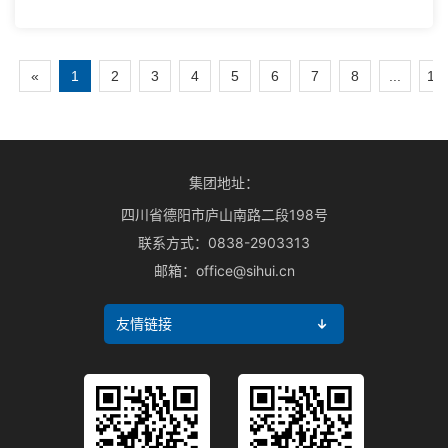
«
1
2
3
4
5
6
7
8
...
13
集团地址：
四川省德阳市庐山南路二段198号
联系方式：
0838-2903313
邮箱：
office@sihui.cn
友情链接