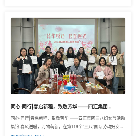
幕。这不仅仅是一场运动会，更是一次团队精神的淬炼、一次
青春活力的迸发。 6支战队，集结完毕 来自各分子公司的6支
队伍，换上统一战衣，亮出创意口号，用各具特色的团队
Logo拉开了运动会的序幕。分队整队、气势如虹——这一
刻，每一位四
同心·同行|春启新程，致敬芳华 ——四汇集团三八妇女节活动集锦
同心·同行|春启新程，致敬芳华 ——四汇集团三八妇女节活动
集锦 春风送暖，万物萌新，在第116个“三八”国际劳动妇女节
来临之际，为致敬每一位在岗位上绽放光彩的女员工，集团及