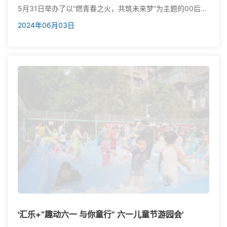
5月31日举办了以“燃青春之火，共筑未来梦”为主题的00后员
工团建活动。活动旨在通过户外自然环境的互动，进一步加强
2024年06月03日
年轻员工的团队凝聚力和协作能力，促进彼此间的情感交流，
激发青春活力。 在庭院草色间感受自然，于微风轻拂处体会
游戏乐趣。本次活动特别强调了员工们的自主性和创造性，鼓
励大家共同策划活动内容和形式，以充分展现年轻一代的创意
和活力。
'汇乐+“趣动六一 与你童行” 六一儿童节游园会'