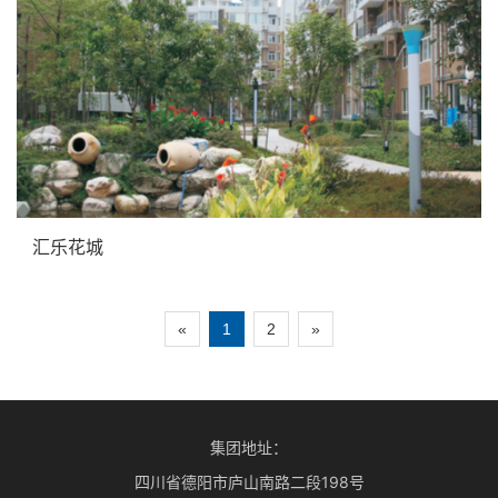
汇乐花城
«
1
2
»
集团地址：
四川省德阳市庐山南路二段198号