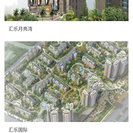
汇乐月亮湾
汇乐国际