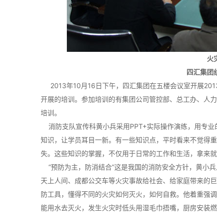
火
四汇集团
2013年10月16日下午，四汇集团在五楼会议室开展20
开展的培训。参加培训的有集团公司管控部、总工办、人力
培训。
消防支队宣传科黄小兵采用PPT+实际操作演练，用专业
知识，让学员耳目一新。有一些知识点，平时看来不觉得重
失。这些知识的掌握，不仅用于日常的工作和生活，拿来
“预防为主，防消结合”这是我国的消防安全方针，黄小兵
天上人间、成都公交车等火灾事故给社会、给家庭带来的巨
防工具，懂得不同的火灾如何灭火，如何自救。他着重强调
能用水去灭火，发生火灾时低头用湿毛巾捂嘴，厨房安装燃