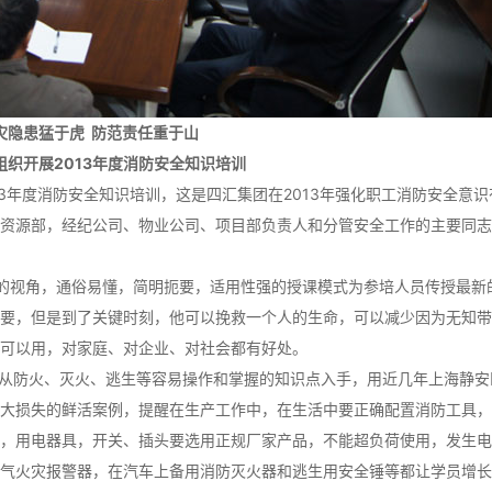
灾隐患猛于虎 防范责任重于山
组织开展2013年度消防安全知识培训
13年度消防安全知识培训，这是四汇集团在2013年强化职工消防安全意
资源部，经纪公司、物业公司、项目部负责人和分管安全工作的主要同志
的视角，通俗易懂，简明扼要，适用性强的授课模式为参培人员传授最新
要，但是到了关键时刻，他可以挽救一个人的生命，可以减少因为无知带
就可以用，对家庭、对企业、对社会都有好处。
从防火、灭火、逃生等容易操作和掌握的知识点入手，用近几年上海静安
大损失的鲜活案例，提醒在生产工作中，在生活中要正确配置消防工具，
，用电器具，开关、插头要选用正规厂家产品，不能超负荷使用，发生电
气火灾报警器，在汽车上备用消防灭火器和逃生用安全锤等都让学员增长