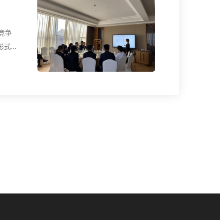
竞争
形式自
习小组