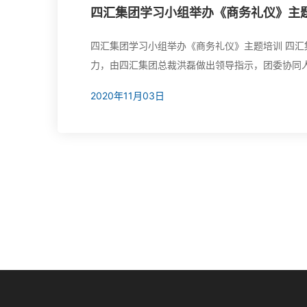
四汇集团学习小组举办《商务礼仪》主
四汇集团学习小组举办《商务礼仪》主题培训 四
力，由四汇集团总裁洪磊做出领导指示，团委协同
学、促学、笃学，多元化培训提高员工综合素质。学
2020年11月03日
成员积极参与培训。 四汇集团人力资源部根据实际..