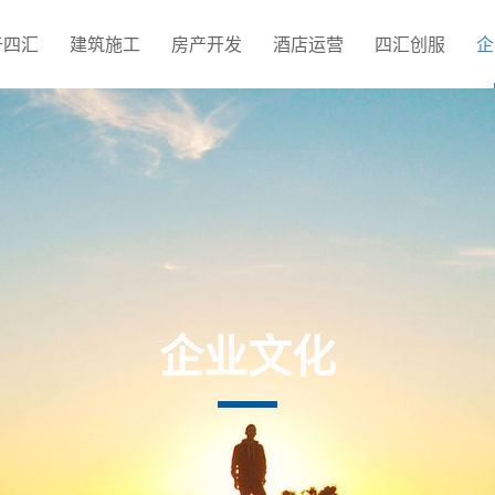
于四汇
建筑施工
房产开发
酒店运营
四汇创服
企
企
业
文
化