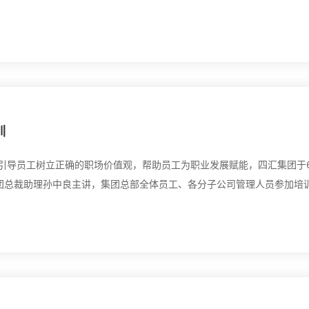
标准》进行全面解读。 对于21版《征求意见稿》的发布有
训
引导员工树立正确的职场价值观，帮助员工为职业发展赋能，四汇集团于6
团总裁助理孙中良主讲，集团总部全体员工、各分子公司管理人员参加培
方面出发，通过对职场常见问题解决方式、工作效率提高、上下级工作沟
分...