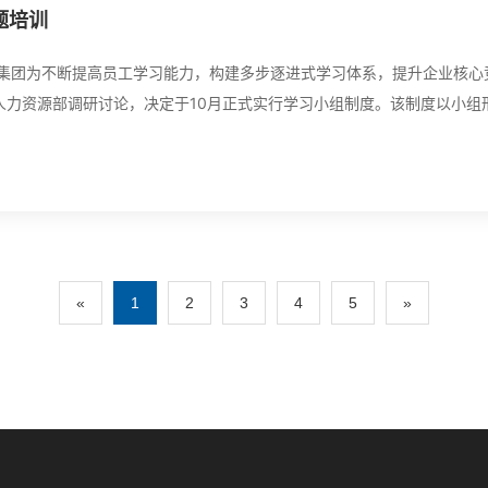
题培训
汇集团为不断提高员工学习能力，构建多步逐进式学习体系，提升企业核心
人力资源部调研讨论，决定于10月正式实行学习小组制度。该制度以小组
习小组于2020年10月29日在汉瑞酒店举办《商务礼仪》主题培训，学
.
«
1
2
3
4
5
»