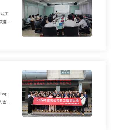
务及工
来自
sp;
训大会全
.