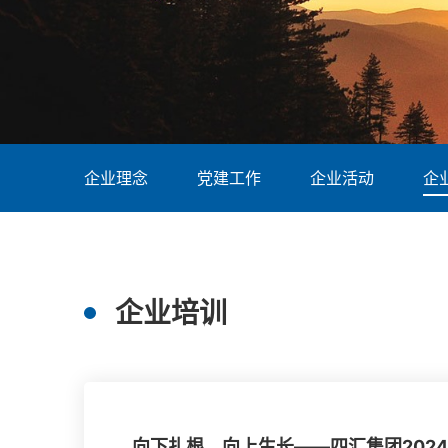
企业理念
党建工作
企业活动
企
企业培训
向下扎根，向上生长——四汇集团202