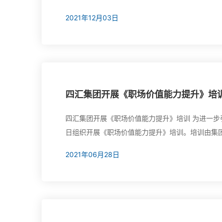
询中心特邀请权威授课专家：尹贻林对新版《建设工程工程量清单计价
2021年12月03日
利于完善工程造...
四汇集团开展《职场价值能力提升》培
四汇集团开展《职场价值能力提升》培训 为进一步
日组织开展《职场价值能力提升》培训。培训由集
本次培训从专业技能、职场技能、态度、规划四个
2021年06月28日
体问题进行剖析，并结合实际工作进行情景重现，在充