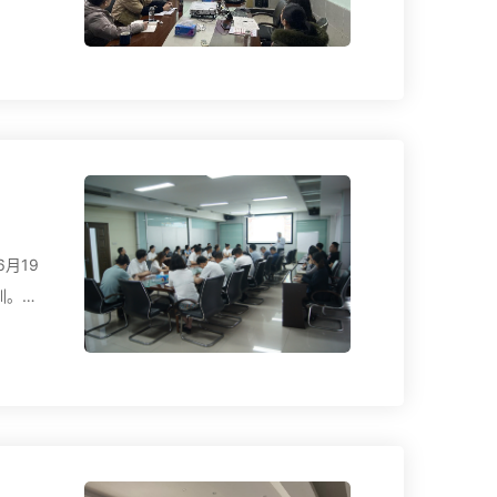
月19
训。
通等具